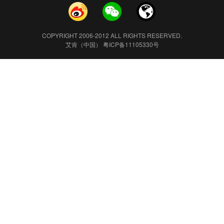
COPYRIGHT 2006-2012 ALL RIGHTS RESERVED.
艾肯（中国） 粤ICP备11105330号